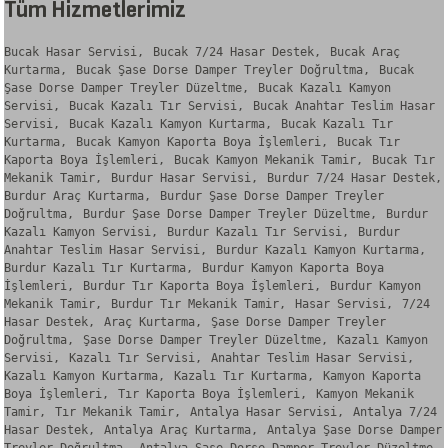
Tüm Hizmetlerimiz
Bucak Hasar Servisi,
Bucak 7/24 Hasar Destek,
Bucak Araç
Kurtarma,
Bucak Şase Dorse Damper Treyler Doğrultma,
Bucak
Şase Dorse Damper Treyler Düzeltme,
Bucak Kazalı Kamyon
Servisi,
Bucak Kazalı Tır Servisi,
Bucak Anahtar Teslim Hasar
Servisi,
Bucak Kazalı Kamyon Kurtarma,
Bucak Kazalı Tır
Kurtarma,
Bucak Kamyon Kaporta Boya İşlemleri,
Bucak Tır
Kaporta Boya İşlemleri,
Bucak Kamyon Mekanik Tamir,
Bucak Tır
Mekanik Tamir,
Burdur Hasar Servisi,
Burdur 7/24 Hasar Destek,
Burdur Araç Kurtarma,
Burdur Şase Dorse Damper Treyler
Doğrultma,
Burdur Şase Dorse Damper Treyler Düzeltme,
Burdur
Kazalı Kamyon Servisi,
Burdur Kazalı Tır Servisi,
Burdur
Anahtar Teslim Hasar Servisi,
Burdur Kazalı Kamyon Kurtarma,
Burdur Kazalı Tır Kurtarma,
Burdur Kamyon Kaporta Boya
İşlemleri,
Burdur Tır Kaporta Boya İşlemleri,
Burdur Kamyon
Mekanik Tamir,
Burdur Tır Mekanik Tamir,
Hasar Servisi,
7/24
Hasar Destek,
Araç Kurtarma,
Şase Dorse Damper Treyler
Doğrultma,
Şase Dorse Damper Treyler Düzeltme,
Kazalı Kamyon
Servisi,
Kazalı Tır Servisi,
Anahtar Teslim Hasar Servisi,
Kazalı Kamyon Kurtarma,
Kazalı Tır Kurtarma,
Kamyon Kaporta
Boya İşlemleri,
Tır Kaporta Boya İşlemleri,
Kamyon Mekanik
Tamir,
Tır Mekanik Tamir,
Antalya Hasar Servisi,
Antalya 7/24
Hasar Destek,
Antalya Araç Kurtarma,
Antalya Şase Dorse Damper